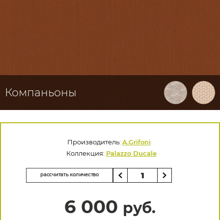
Компаньоны
Производитель:
A.Grifoni
Коллекция:
Palazzo Ducale
рассчитать количество
6 000
руб.