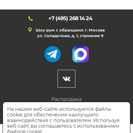
+7 (495)
268 14 24
Шоу-рум с образцами: г. Москва
ул. Складочная, д. 1, строение 9
Распродажа
Готовые дизайны
На нашем веб-сайте используются файлы
cookie для обеспечения наилучшего
Дизайнерам
взаимодействия с пользователем. Используя
веб-сайт, вы соглашаетесь с использованием
НАШИ ПАРТНЁРЫ
файлов cookie.