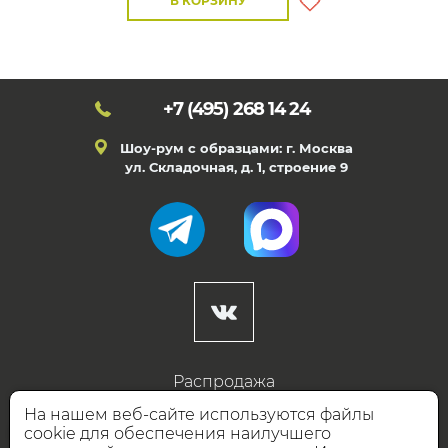
В КОРЗИНУ
+7 (495)
268 14 24
Шоу-рум с образцами: г. Москва
ул. Складочная, д. 1, строение 9
Распродажа
Готовые дизайны
На нашем веб-сайте используются файлы
cookie для обеспечения наилучшего
Дизайнерам