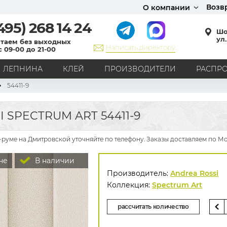
Возв
О компании
495)
268 14 24
Шо
ул.
таем без выходных
Написать директору
с 09-00 до 21-00
ЛЕПНИНА
КЛЕЙ
ПРОИЗВОДИТЕЛИ
РАСПР
54411-9
СТИЛЬ
Кантри
Модерн
Прованс
Хай-тек
Лофт
 SPECTRUM ART 54411-9
Классика
Английский стиль
Скандинавский стиль
Японский стиль
Все стили
у-руме на Дмитровской уточняйте по телефону. Заказы доставляем по Мо
РИСУНОК
не
В наличии
Граффити
Карта мира
Книги
Под кирпич
Производитель:
Andrea Rossi
С вензелями
С надписями
Однотонные
Коллекция:
Spectrum Art
Геометрический рисунок
Цветы
Дамаск
рассчитать количество
В клетку
В полоску
Все рисунки