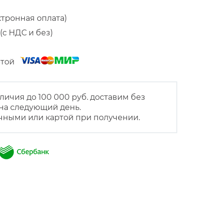
ктронная оплата)
(с НДС и без)
артой
личия до 100 000 руб. доставим без
на следующий день.
чными или картой при получении.