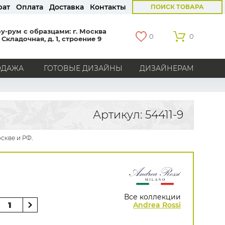
рат
Оплата
Доставка
Контакты
ПОИСК ТОВАРА
у-рум с образцами: г. Москва
0
0
 Складочная, д. 1, строение 9
ОДАЖА
ГОТОВЫЕ ДИЗАЙНЫ
ДИЗАЙНЕРАМ
СТРАНЫ
Америка
Англия
Бельгия
Германия
Артикул: 54411-9
Голландия
Италия
Россия
Все страны
скве и РФ.
БРЕНДЫ
Marburg
Loymina
Milassa
Aura
York
Khroma
Andrea Rossi
Bernardo Bartalucci
Zambaiti
KT-Exclusive
Baoqili
Все коллекции
AS Creation
Andrea Rossi
Hygge Roll
Grandeco
Rasch
Luna