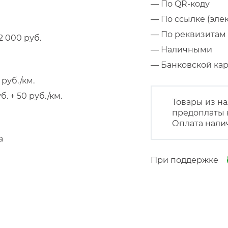
— По QR-коду
— По ссылке (эле
— По реквизитам 
 000 руб.
— Наличными
— Банковской к
руб./км.
 + 50 руб./км.
Товары из на
предоплаты 
Оплата нали
а
При поддержке