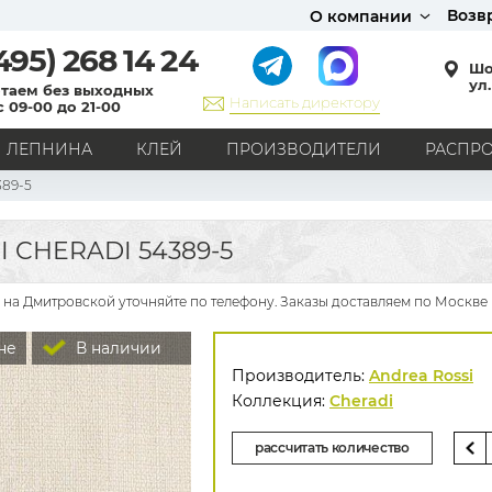
Возв
О компании
495)
268 14 24
Шо
ул.
таем без выходных
Написать директору
с 09-00 до 21-00
ЛЕПНИНА
КЛЕЙ
ПРОИЗВОДИТЕЛИ
РАСПР
389-5
СТИЛЬ
Кантри
Модерн
Прованс
Хай-тек
Лофт
 CHERADI 54389-5
Классика
Английский стиль
Скандинавский стиль
Японский стиль
Все стили
 на Дмитровской уточняйте по телефону. Заказы доставляем по Москве 
РИСУНОК
не
В наличии
Граффити
Карта мира
Книги
Под кирпич
Производитель:
Andrea Rossi
С вензелями
С надписями
Однотонные
Коллекция:
Cheradi
Геометрический рисунок
Цветы
Дамаск
рассчитать количество
В клетку
В полоску
Все рисунки