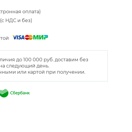
ктронная оплата)
(с НДС и без)
артой
личия до 100 000 руб. доставим без
на следующий день.
чными или картой при получении.