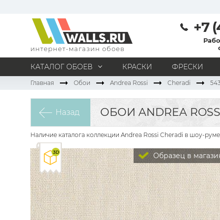
+7 (
Рабо
интернет-магазин обоев
КАТАЛОГ ОБОЕВ
КРАСКИ
ФРЕСКИ
Главная
Обои
Andrea Rossi
Cheradi
54
МАТЕРИАЛ
Под покраску
Натуральные
Флизелиновые
ОБОИ ANDREA ROSSI
Назад
Виниловые
Бумажные
Текстильные
Акриловые
Все материалы
Наличие каталога коллекции Andrea Rossi Cheradi в шоу-руме
ПОМЕЩЕНИЕ
Образец в магази
Кабинет
Коридор
Офис
Гостиная
Спальня
Детская
Кухня
Прихожая
Все типы помещений