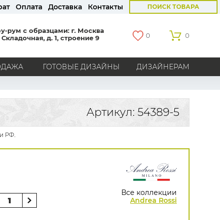
рат
Оплата
Доставка
Контакты
ПОИСК ТОВАРА
у-рум с образцами: г. Москва
0
0
 Складочная, д. 1, строение 9
ОДАЖА
ГОТОВЫЕ ДИЗАЙНЫ
ДИЗАЙНЕРАМ
СТРАНЫ
Америка
Англия
Бельгия
Германия
Артикул: 54389-5
Голландия
Италия
Россия
Все страны
и РФ.
БРЕНДЫ
Marburg
Loymina
Milassa
Aura
York
Khroma
Andrea Rossi
Bernardo Bartalucci
Zambaiti
KT-Exclusive
Baoqili
Все коллекции
AS Creation
Andrea Rossi
Hygge Roll
Распродажа остатков
Grandeco