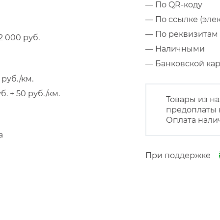
— По QR-коду
— По ссылке (эле
— По реквизитам 
 000 руб.
— Наличными
— Банковской к
руб./км.
 + 50 руб./км.
Товары из на
предоплаты 
Оплата нали
а
При поддержке