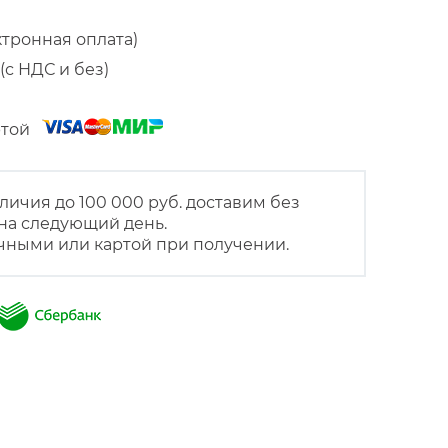
ктронная оплата)
(с НДС и без)
артой
личия до 100 000 руб. доставим без
на следующий день.
чными или картой при получении.