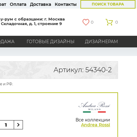
рат
Оплата
Доставка
Контакты
ПОИСК ТОВАРА
у-рум с образцами: г. Москва
0
0
 Складочная, д. 1, строение 9
ОДАЖА
ГОТОВЫЕ ДИЗАЙНЫ
ДИЗАЙНЕРАМ
СТРАНЫ
Америка
Англия
Бельгия
Германия
Артикул: 54340-2
Голландия
Италия
Россия
Все страны
е и РФ.
БРЕНДЫ
Marburg
Loymina
Milassa
Aura
York
Khroma
Andrea Rossi
Bernardo Bartalucci
Zambaiti
KT-Exclusive
Baoqili
Все коллекции
AS Creation
Andrea Rossi
Hygge Roll
Распродажа остатков
Grandeco