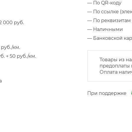
— По QR-коду
— По ссылке (эле
— По реквизитам 
 000 руб.
— Наличными
— Банковской к
руб./км.
 + 50 руб./км.
Товары из на
предоплаты 
Оплата нали
а
При поддержке