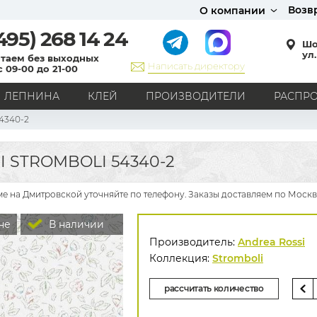
Возв
О компании
495)
268 14 24
Шо
ул.
таем без выходных
Написать директору
с 09-00 до 21-00
ЛЕПНИНА
КЛЕЙ
ПРОИЗВОДИТЕЛИ
РАСПР
4340-2
СТИЛЬ
Кантри
Модерн
Прованс
Хай-тек
Лофт
 STROMBOLI 54340-2
Классика
Английский стиль
Скандинавский стиль
Японский стиль
Все стили
ме на Дмитровской уточняйте по телефону. Заказы доставляем по Москв
РИСУНОК
не
В наличии
Граффити
Карта мира
Книги
Под кирпич
Производитель:
Andrea Rossi
С вензелями
С надписями
Однотонные
Коллекция:
Stromboli
Геометрический рисунок
Цветы
Дамаск
рассчитать количество
В клетку
В полоску
Все рисунки