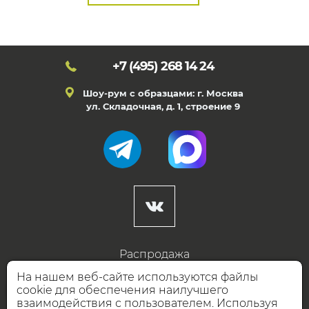
+7 (495)
268 14 24
Шоу-рум с образцами: г. Москва
ул. Складочная, д. 1, строение 9
Распродажа
Готовые дизайны
На нашем веб-сайте используются файлы
cookie для обеспечения наилучшего
Дизайнерам
взаимодействия с пользователем. Используя