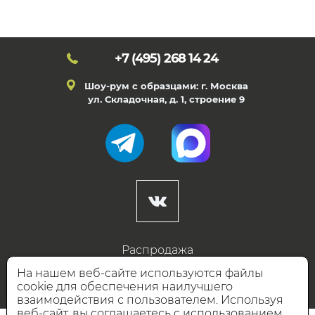
+7 (495)
268 14 24
Шоу-рум с образцами: г. Москва
ул. Складочная, д. 1, строение 9
Распродажа
Готовые дизайны
На нашем веб-сайте используются файлы
cookie для обеспечения наилучшего
Дизайнерам
взаимодействия с пользователем. Используя
веб-сайт, вы соглашаетесь с использованием