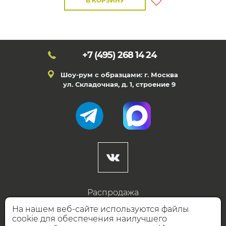
В КОРЗИНУ
+7 (495)
268 14 24
Шоу-рум с образцами: г. Москва
ул. Складочная, д. 1, строение 9
Распродажа
Готовые дизайны
На нашем веб-сайте используются файлы
cookie для обеспечения наилучшего
Дизайнерам