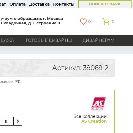
рат
Оплата
Доставка
Контакты
ПОИСК ТОВАРА
у-рум с образцами: г. Москва
0
0
 Складочная, д. 1, строение 9
ОДАЖА
ГОТОВЫЕ ДИЗАЙНЫ
ДИЗАЙНЕРАМ
СТРАНЫ
Америка
Англия
Бельгия
Германия
Артикул: 39069-2
Голландия
Италия
Россия
Все страны
оскве и РФ.
БРЕНДЫ
Marburg
Loymina
Milassa
Aura
York
Khroma
Andrea Rossi
Bernardo Bartalucci
Zambaiti
KT-Exclusive
Baoqili
Все коллекции
AS Creation
AS Creation
Hygge Roll
Grandeco
Rasch
Luna