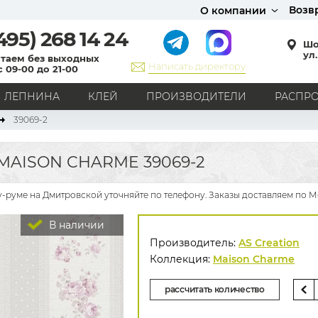
Возв
О компании
495)
268 14 24
Шо
ул.
таем без выходных
Написать директору
с 09-00 до 21-00
ЛЕПНИНА
КЛЕЙ
ПРОИЗВОДИТЕЛИ
РАСПР
39069-2
СТИЛЬ
Кантри
Модерн
Прованс
Хай-тек
Лофт
MAISON CHARME 39069-2
Классика
Английский стиль
Скандинавский стиль
Японский стиль
Все стили
у-руме на Дмитровской уточняйте по телефону. Заказы доставляем по М
РИСУНОК
В наличии
Граффити
Карта мира
Книги
Под кирпич
Производитель:
AS Creation
С вензелями
С надписями
Однотонные
Коллекция:
Maison Charme
Геометрический рисунок
Цветы
Дамаск
рассчитать количество
В клетку
В полоску
Все рисунки