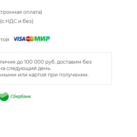
ктронная оплата)
(с НДС и без)
артой
личия до 100 000 руб. доставим без
на следующий день.
чными или картой при получении.