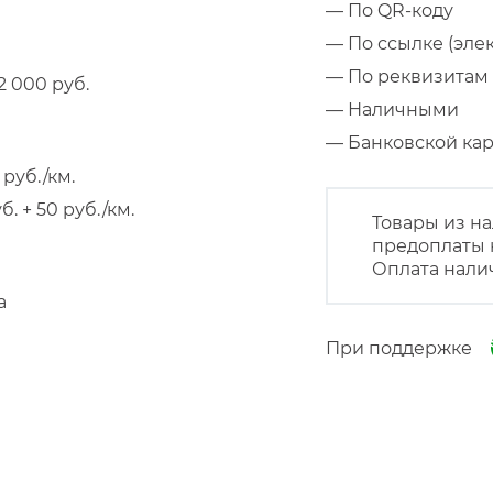
— По QR-коду
— По ссылке (эле
— По реквизитам 
 000 руб.
— Наличными
— Банковской к
руб./км.
 + 50 руб./км.
Товары из на
предоплаты 
Оплата нали
а
При поддержке