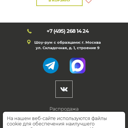
В КОРЗИНУ
+7 (495)
268 14 24
Шоу-рум с образцами: г. Москва
ул. Складочная, д. 1, строение 9
Распродажа
Готовые дизайны
На нашем веб-сайте используются файлы
cookie для обеспечения наилучшего
Дизайнерам