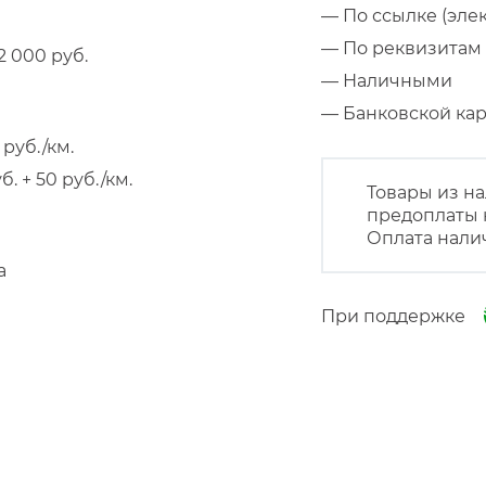
— По ссылке (эле
— По реквизитам 
 000 руб.
— Наличными
— Банковской к
руб./км.
 + 50 руб./км.
Товары из на
предоплаты 
Оплата нали
а
При поддержке