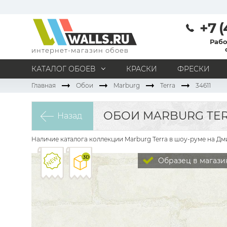
+7 (
Рабо
интернет-магазин обоев
КАТАЛОГ ОБОЕВ
КРАСКИ
ФРЕСКИ
Главная
Обои
Marburg
Terra
34611
МАТЕРИАЛ
Под покраску
Натуральные
Флизелиновые
ОБОИ MARBURG TERR
Назад
Виниловые
Бумажные
Текстильные
Акриловые
Все материалы
Наличие каталога коллекции Marburg Terra в шоу-руме на Дм
ПОМЕЩЕНИЕ
Образец в магази
Кабинет
Коридор
Офис
Гостиная
Спальня
Детская
Кухня
Прихожая
Все типы помещений