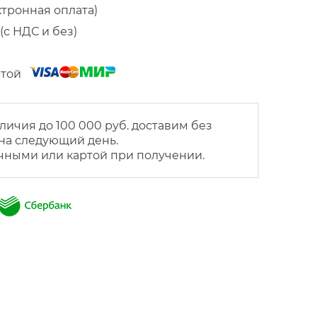
ктронная оплата)
(с НДС и без)
артой
личия до 100 000 руб. доставим без
на следующий день.
чными или картой при получении.