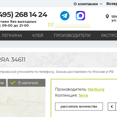
Возв
О компании
495)
268 14 24
Шо
ул.
таем без выходных
Написать директору
с 09-00 до 21-00
ЛЕПНИНА
КЛЕЙ
ПРОИЗВОДИТЕЛИ
РАСПР
СТИЛЬ
Кантри
Модерн
Прованс
Хай-тек
Лофт
A 34611
Классика
Английский стиль
Скандинавский стиль
Японский стиль
Все стили
итровской уточняйте по телефону. Заказы доставляем по Москве и РФ.
РИСУНОК
не
В наличии
Граффити
Карта мира
Книги
Под кирпич
Производитель:
Marburg
С вензелями
С надписями
Однотонные
Коллекция:
Terra
Геометрический рисунок
Цветы
Дамаск
рассчитать количество
В клетку
В полоску
Все рисунки