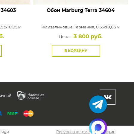
34603
Обои Marburg Terra
34604
,53x10,05 м
Флизелиновые,
Германия, 0,53x10,05 м
б.
3 800 руб.
Цена:
В КОРЗИНУ
hogo
Ресурсы по теме
Архив