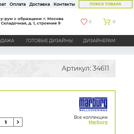
рат
Оплата
Доставка
Контакты
ПОИСК ТОВАРА
у-рум с образцами: г. Москва
0
0
 Складочная, д. 1, строение 9
ОДАЖА
ГОТОВЫЕ ДИЗАЙНЫ
ДИЗАЙНЕРАМ
СТРАНЫ
Америка
Англия
Бельгия
Германия
Артикул: 34611
Голландия
Италия
Россия
Все страны
БРЕНДЫ
Marburg
Loymina
Milassa
Aura
York
Khroma
Andrea Rossi
Bernardo Bartalucci
Zambaiti
KT-Exclusive
Baoqili
Все коллекции
AS Creation
Marburg
Hygge Roll
Распродажа остатков
Grandeco