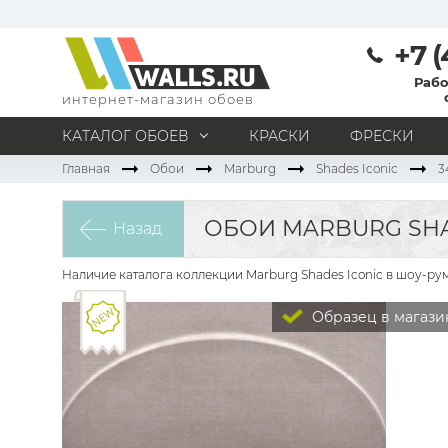
+7 (
Рабо
интернет-магазин обоев
КАТАЛОГ ОБОЕВ
КРАСКИ
ФРЕСКИ
Главная
Обои
Marburg
Shades Iconic
3
МАТЕРИАЛ
Под покраску
Натуральные
Флизелиновые
ОБОИ MARBURG SHA
Назад
Виниловые
Бумажные
Текстильные
Акриловые
Все материалы
Наличие каталога коллекции Marburg Shades Iconic в шоу-ру
ПОМЕЩЕНИЕ
Образец в магази
Кабинет
Коридор
Офис
Гостиная
Спальня
Детская
Кухня
Прихожая
Все типы помещений