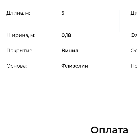
Длина, м:
5
Ди
Ширина, м:
0,18
Фа
Покрытие:
Винил
Ос
Основа:
Флизелин
П
Оплата