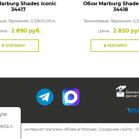
arburg Shades Iconic
Обои Marburg Shades
34417
34418
вые,
Германия, 0,53x10,05 м
Виниловые,
Германия, 0,5
2 890 руб.
2 850 ру
ена:
Цена:
В КОРЗИНУ
В КОРЗИНУ
для
есь с
26 Walls.ru - интернет магазин обоев в Москве. Создание сайта -
S