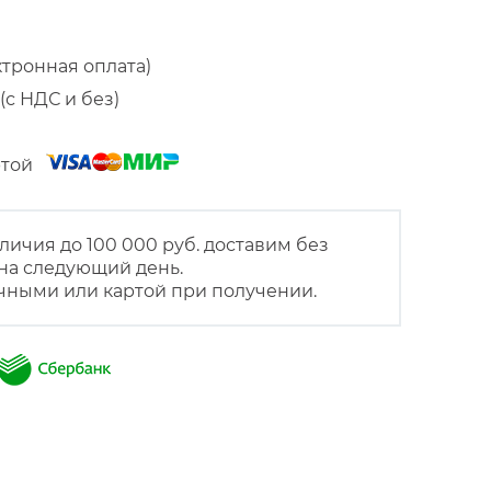
ктронная оплата)
(с НДС и без)
артой
личия до 100 000 руб. доставим без
на следующий день.
чными или картой при получении.