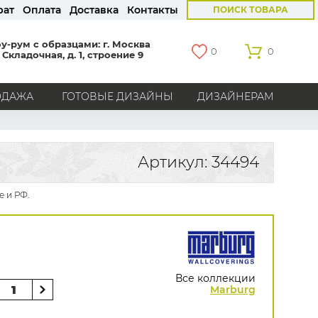
рат
Оплата
Доставка
Контакты
ПОИСК ТОВАРА
у-рум с образцами: г. Москва
0
0
 Складочная, д. 1, строение 9
ОДАЖА
ГОТОВЫЕ ДИЗАЙНЫ
ДИЗАЙНЕРАМ
СТРАНЫ
Америка
Англия
Бельгия
Германия
Артикул: 34494
Голландия
Италия
Россия
Все страны
е и РФ.
БРЕНДЫ
Marburg
Loymina
Milassa
Aura
York
Khroma
Andrea Rossi
Bernardo Bartalucci
Zambaiti
KT-Exclusive
Baoqili
Все коллекции
AS Creation
Marburg
Hygge Roll
Распродажа остатков
Grandeco