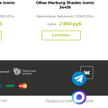
 Iconic
Обои Marburg Shades Iconic
34419
3x10,05 м
Виниловые,
Германия, 0,53x10,05 м
б.
2 850 руб.
Цена:
В КОРЗИНУ
hogo
Ресурсы по теме
Архив