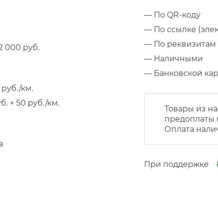
— По QR-коду
— По ссылке (эле
— По реквизитам 
 000 руб.
— Наличными
— Банковской к
руб./км.
 + 50 руб./км.
Товары из на
предоплаты 
Оплата нали
а
При поддержке