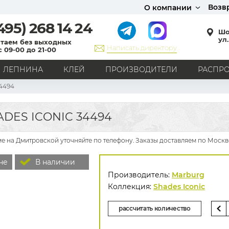
Возв
О компании
495)
268 14 24
Шо
ул.
таем без выходных
Написать директору
с 09-00 до 21-00
ЛЕПНИНА
КЛЕЙ
ПРОИЗВОДИТЕЛИ
РАСПР
4494
СТИЛЬ
Кантри
Модерн
Прованс
Хай-тек
Лофт
DES ICONIC 34494
Классика
Английский стиль
Скандинавский стиль
Японский стиль
Все стили
ме на Дмитровской уточняйте по телефону. Заказы доставляем по Москв
РИСУНОК
не
В наличии
Граффити
Карта мира
Книги
Под кирпич
Производитель:
Marburg
С вензелями
С надписями
Однотонные
Коллекция:
Shades Iconic
Геометрический рисунок
Цветы
Дамаск
рассчитать количество
В клетку
В полоску
Все рисунки