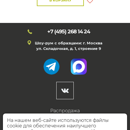
В КОРЗИНУ
+7 (495)
268 14 24
Шоу-рум с образцами: г. Москва
ул. Складочная, д. 1, строение 9
Распродажа
Готовые дизайны
На нашем веб-сайте используются файлы
cookie для обеспечения наилучшего
Дизайнерам