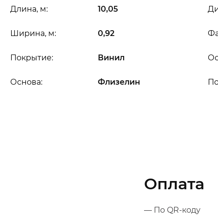
Длина, м:
10,05
Ди
Ширина, м:
0,92
Фа
Покрытие:
Винил
Ос
Основа:
Флизелин
П
Оплата
— По QR-коду