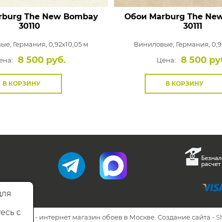
rburg The New Bombay
Обои Marburg The Ne
30110
30111
вые,
Германия, 0,92x10,05 м
Виниловые,
Германия, 0,9
8 500 руб.
8 500 ру
ена:
Цена:
В КОРЗИНУ
В КОРЗИНУ
для
есь с
26 Walls.ru - интернет магазин обоев в Москве. Создание сайта -
S