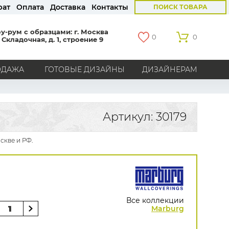
рат
Оплата
Доставка
Контакты
ПОИСК ТОВАРА
у-рум с образцами: г. Москва
0
0
 Складочная, д. 1, строение 9
ОДАЖА
ГОТОВЫЕ ДИЗАЙНЫ
ДИЗАЙНЕРАМ
СТРАНЫ
Америка
Англия
Бельгия
Германия
Артикул: 30179
Голландия
Италия
Россия
Все страны
скве и РФ.
БРЕНДЫ
Marburg
Loymina
Milassa
Aura
York
Khroma
Andrea Rossi
Bernardo Bartalucci
Zambaiti
KT-Exclusive
Baoqili
Все коллекции
AS Creation
Marburg
Hygge Roll
Распродажа остатков
Grandeco