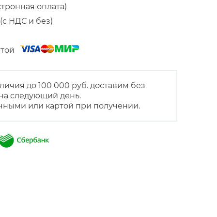
ктронная оплата)
(с НДС и без)
артой
личия до 100 000 руб. доставим без
на следующий день.
чными или картой при получении.