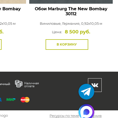
w Bombay
Обои Marburg The New Bombay
30112
2x10,05 м
Виниловые,
Германия, 0,92x10,05 м
б.
8 500 руб.
Цена:
В КОРЗИНУ
hogo
Ресурсы по теме
Архив