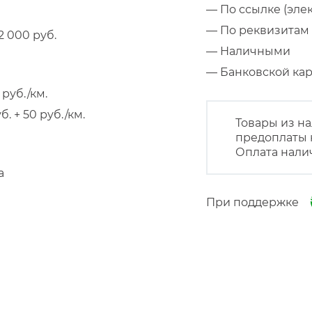
— По ссылке (эле
— По реквизитам 
 000 руб.
— Наличными
— Банковской к
руб./км.
 + 50 руб./км.
Товары из на
предоплаты 
Оплата нали
а
При поддержке