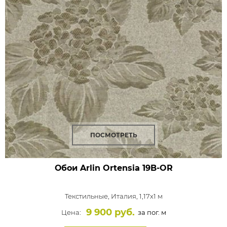
ПОСМОТРЕТЬ
Обои Arlin Ortensia
19B-OR
Текстильные,
Италия, 1,17x1 м
9 900 руб.
Цена:
за пог. м