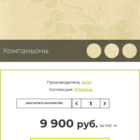
Компаньоны
Производитель:
Arlin
Коллекция:
Ortensia
рассчитать количество
9 900
руб.
за пог. м