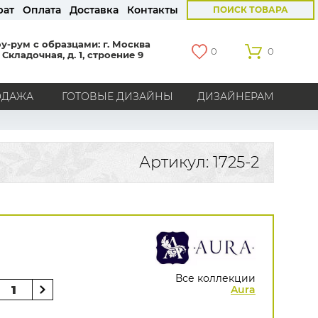
рат
Оплата
Доставка
Контакты
ПОИСК ТОВАРА
у-рум с образцами: г. Москва
0
0
 Складочная, д. 1, строение 9
ОДАЖА
ГОТОВЫЕ ДИЗАЙНЫ
ДИЗАЙНЕРАМ
СТРАНЫ
Америка
Англия
Бельгия
Германия
Артикул: 1725-2
Голландия
Италия
Россия
Все страны
БРЕНДЫ
Marburg
Loymina
Milassa
Aura
York
Khroma
Andrea Rossi
Bernardo Bartalucci
Zambaiti
KT-Exclusive
Baoqili
Все коллекции
AS Creation
Aura
Hygge Roll
Grandeco
Rasch
Luna