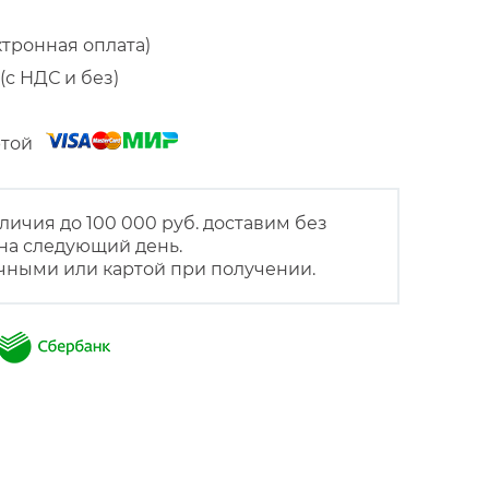
ктронная оплата)
(с НДС и без)
артой
личия до 100 000 руб. доставим без
на следующий день.
чными или картой при получении.