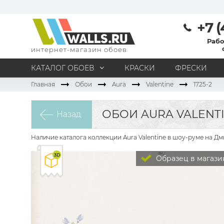
+7 (
Рабо
интернет-магазин обоев
КАТАЛОГ ОБОЕВ
КРАСКИ
ФРЕСКИ
Главная
Обои
Aura
Valentine
1725-2
МАТЕРИАЛ
Под покраску
Натуральные
Флизелиновые
ОБОИ AURA VALENTIN
Назад
Виниловые
Бумажные
Текстильные
Акриловые
Все материалы
Наличие каталога коллекции Aura Valentine в шоу-руме на Дм
ПОМЕЩЕНИЕ
Образец в магази
Кабинет
Коридор
Офис
Гостиная
Спальня
Детская
Кухня
Прихожая
Все типы помещений