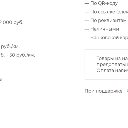
— По QR-коду
— По ссылке (эле
— По реквизитам 
 000 руб.
— Наличными
— Банковской к
руб./км.
 + 50 руб./км.
Товары из на
предоплаты 
Оплата нали
а
При поддержке