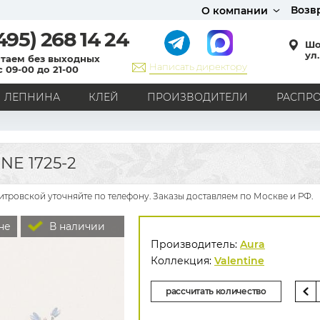
Возв
О компании
495)
268 14 24
Шо
ул.
таем без выходных
Написать директору
с 09-00 до 21-00
ЛЕПНИНА
КЛЕЙ
ПРОИЗВОДИТЕЛИ
РАСПР
СТИЛЬ
Кантри
Модерн
Прованс
Хай-тек
Лофт
E 1725-2
Классика
Английский стиль
Скандинавский стиль
Японский стиль
Все стили
итровской уточняйте по телефону. Заказы доставляем по Москве и РФ.
РИСУНОК
не
В наличии
Граффити
Карта мира
Книги
Под кирпич
Производитель:
Aura
С вензелями
С надписями
Однотонные
Коллекция:
Valentine
Геометрический рисунок
Цветы
Дамаск
рассчитать количество
В клетку
В полоску
Все рисунки