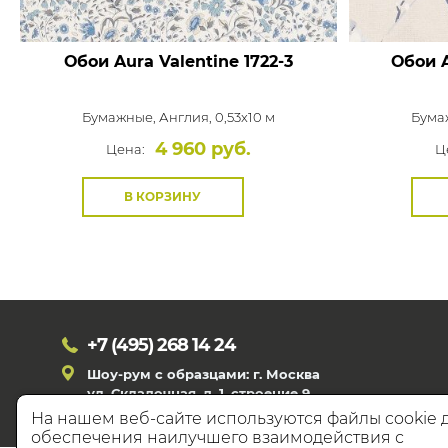
Обои Aura Valentine
1722-3
Обои A
Бумажные,
Англия, 0,53x10 м
Бума
4 960 руб.
Цена:
Ц
В КОРЗИНУ
+7 (495)
268 14 24
Шоу-рум с образцами: г. Москва
ул. Складочная, д. 1, строение 9
На нашем веб-сайте используются файлы cookie 
обеспечения наилучшего взаимодействия с