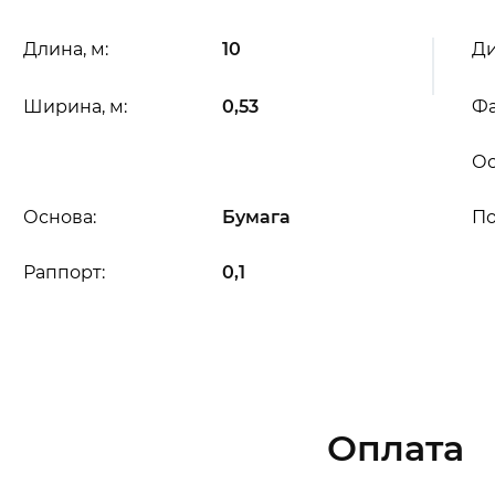
Длина, м:
10
Ди
Ширина, м:
0,53
Фа
Ос
Основа:
Бумага
П
Раппорт:
0,1
Оплата