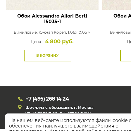
Обои Alessandro Allori Berti
Обои Al
15035-1
Виниловые,
Южная Корея, 1,06x10,05 м
Виниловы
4 800 руб.
Цена:
Ц
В КОРЗИНУ
+7 (495)
268 14 24
Шоу-рум с образцами: г. Москва
ул. Складочная, д. 1, строение 9
На нашем веб-сайте используются файлы cookie 
обеспечения наилучшего взаимодействия с