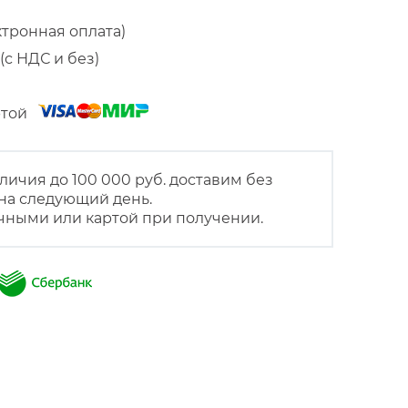
ктронная оплата)
(с НДС и без)
артой
личия до 100 000 руб. доставим без
на следующий день.
чными или картой при получении.