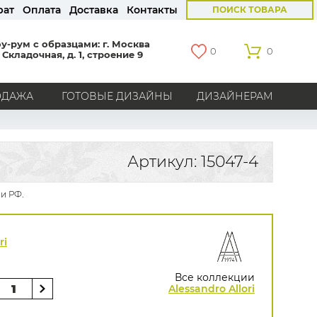
рат
Оплата
Доставка
Контакты
ПОИСК ТОВАРА
у-рум с образцами: г. Москва
0
0
 Складочная, д. 1, строение 9
ОДАЖА
ГОТОВЫЕ ДИЗАЙНЫ
ДИЗАЙНЕРАМ
СТРАНЫ
Америка
Англия
Бельгия
Германия
Артикул: 15047-4
Голландия
Италия
Россия
Все страны
 и РФ.
БРЕНДЫ
Marburg
Loymina
Milassa
Aura
York
ri
Khroma
Andrea Rossi
Bernardo Bartalucci
Zambaiti
KT-Exclusive
Baoqili
Все коллекции
AS Creation
Alessandro Allori
Hygge Roll
Распродажа остатков
Grandeco