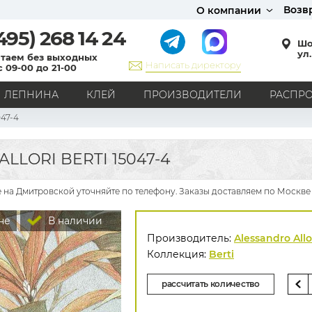
Возв
О компании
495)
268 14 24
Шо
ул.
таем без выходных
Написать директору
с 09-00 до 21-00
ЛЕПНИНА
КЛЕЙ
ПРОИЗВОДИТЕЛИ
РАСПР
047-4
СТИЛЬ
Кантри
Модерн
Прованс
Хай-тек
Лофт
LLORI BERTI 15047-4
Классика
Английский стиль
Скандинавский стиль
Японский стиль
Все стили
ме на Дмитровской уточняйте по телефону. Заказы доставляем по Москве
РИСУНОК
не
В наличии
Граффити
Карта мира
Книги
Под кирпич
Производитель:
Alessandro Allo
С вензелями
С надписями
Однотонные
Коллекция:
Berti
Геометрический рисунок
Цветы
Дамаск
рассчитать количество
В клетку
В полоску
Все рисунки