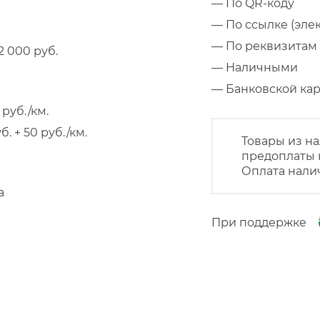
— По QR-коду
— По ссылке (эле
— По реквизитам 
 000 руб.
— Наличными
— Банковской к
руб./км.
 + 50 руб./км.
Товары из на
предоплаты 
Оплата нали
а
При поддержке