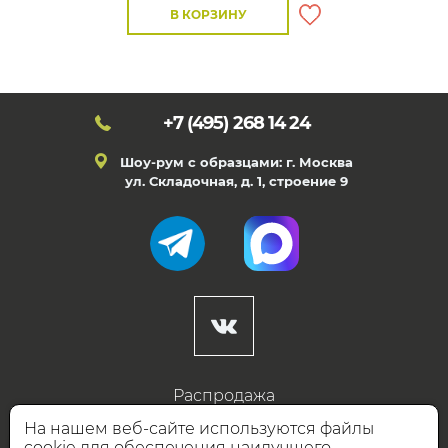
В КОРЗИНУ
+7 (495)
268 14 24
Шоу-рум с образцами: г. Москва
ул. Складочная, д. 1, строение 9
Распродажа
Готовые дизайны
На нашем веб-сайте используются файлы
cookie для обеспечения наилучшего