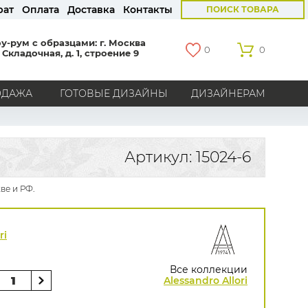
рат
Оплата
Доставка
Контакты
ПОИСК ТОВАРА
у-рум с образцами: г. Москва
0
0
 Складочная, д. 1, строение 9
ОДАЖА
ГОТОВЫЕ ДИЗАЙНЫ
ДИЗАЙНЕРАМ
СТРАНЫ
Америка
Англия
Бельгия
Германия
Артикул: 15024-6
Голландия
Италия
Россия
Все страны
ве и РФ.
БРЕНДЫ
Marburg
Loymina
Milassa
Aura
York
ri
Khroma
Andrea Rossi
Bernardo Bartalucci
Zambaiti
KT-Exclusive
Baoqili
Все коллекции
AS Creation
Alessandro Allori
Hygge Roll
Распродажа остатков
Grandeco