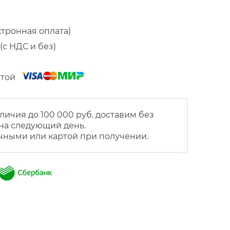
ктронная оплата)
(с НДС и без)
артой
личия до 100 000 руб. доставим без
на следующий день.
чными или картой при получении.