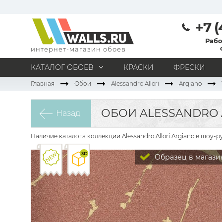
+7 (
Рабо
интернет-магазин обоев
КАТАЛОГ ОБОЕВ
КРАСКИ
ФРЕСКИ
Главная
Обои
Alessandro Allori
Argiano
МАТЕРИАЛ
Под покраску
Натуральные
Флизелиновые
ОБОИ ALESSANDRO A
Назад
Виниловые
Бумажные
Текстильные
Акриловые
Все материалы
Наличие каталога коллекции Alessandro Allori Argiano в шоу
ПОМЕЩЕНИЕ
Образец в магази
Кабинет
Коридор
Офис
Гостиная
Спальня
Детская
Кухня
Прихожая
Все типы помещений