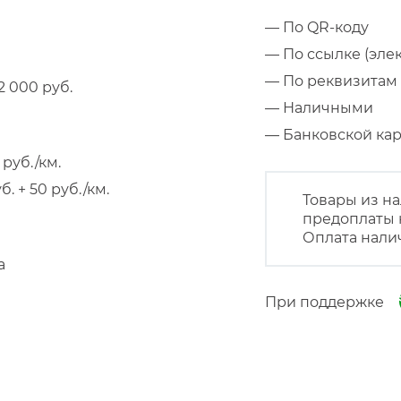
— По QR-коду
— По ссылке (эле
— По реквизитам 
 000 руб.
— Наличными
— Банковской к
руб./км.
 + 50 руб./км.
Товары из на
предоплаты 
Оплата нали
а
При поддержке