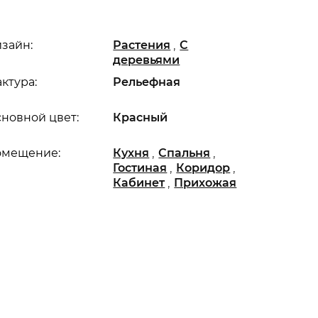
,
зайн:
Растения
С
деревьями
ктура:
Рельефная
новной цвет:
Красный
,
,
омещение:
Кухня
Спальня
,
,
Гостиная
Коридор
,
Кабинет
Прихожая