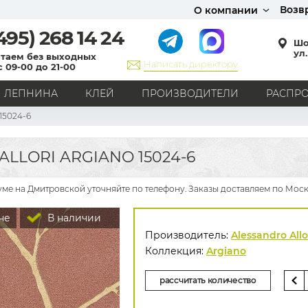
Возв
О компании
495)
268 14 24
Шо
ул.
таем без выходных
Написать директору
с 09-00 до 21-00
ЛЕПНИНА
КЛЕЙ
ПРОИЗВОДИТЕЛИ
РАСПР
15024-6
СТИЛЬ
Кантри
Модерн
Прованс
Хай-тек
Лофт
LLORI ARGIANO 15024-6
Классика
Английский стиль
Скандинавский стиль
Японский стиль
Все стили
-руме на Дмитровской уточняйте по телефону. Заказы доставляем по Моск
РИСУНОК
не
В наличии
Граффити
Карта мира
Книги
Под кирпич
Производитель:
Alessandro Allo
С вензелями
С надписями
Однотонные
Коллекция:
Argiano
Геометрический рисунок
Цветы
Дамаск
рассчитать количество
В клетку
В полоску
Все рисунки