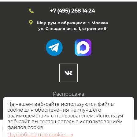
+7 (495)
268 14 24
Шоу-рум с образцами: г. Москва
ул. Складочная, д. 1, строение 9
Распродажа
Готовые дизайны
На нашем веб-сайте используются файлы
cookie для обеспечения наилучшего
Дизайнерам
взаимодействия с пользователем. Используя
веб-сайт, вы соглашаетесь с использованием
НАШИ ПАРТНЁРЫ
файлов cookie.
Подробнее про cookie ⟶