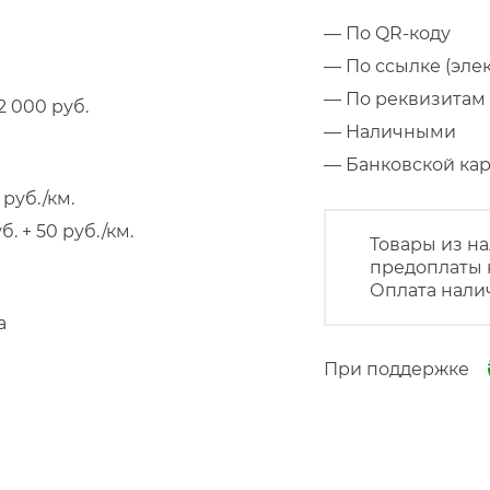
— По QR-коду
— По ссылке (эле
— По реквизитам 
 000 руб.
— Наличными
— Банковской к
руб./км.
 + 50 руб./км.
Товары из на
предоплаты 
Оплата нали
а
При поддержке