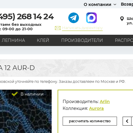
Возв
О компании
495)
268 14 24
Шо
ул.
таем без выходных
Написать директору
с 09-00 до 21-00
ЛЕПНИНА
КЛЕЙ
ПРОИЗВОДИТЕЛИ
РАСПР
СТИЛЬ
Кантри
Модерн
Прованс
Хай-тек
Лофт
 12 AUR-D
Классика
Английский стиль
Скандинавский стиль
Японский стиль
Все стили
ровской уточняйте по телефону. Заказы доставляем по Москве и РФ.
РИСУНОК
В наличии
Граффити
Карта мира
Книги
Под кирпич
Производитель:
Arlin
С вензелями
С надписями
Однотонные
Коллекция:
Aurora
Геометрический рисунок
Цветы
Дамаск
рассчитать количество
В клетку
В полоску
Все рисунки