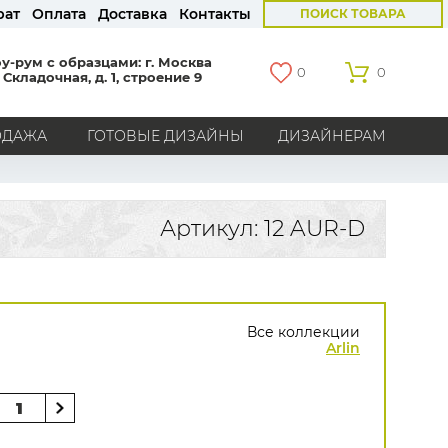
рат
Оплата
Доставка
Контакты
ПОИСК ТОВАРА
у-рум с образцами: г. Москва
0
0
 Складочная, д. 1, строение 9
ОДАЖА
ГОТОВЫЕ ДИЗАЙНЫ
ДИЗАЙНЕРАМ
СТРАНЫ
Америка
Англия
Бельгия
Германия
Артикул: 12 AUR-D
Голландия
Италия
Россия
Все страны
БРЕНДЫ
Все коллекции
Marburg
Loymina
Milassa
Aura
York
Arlin
Khroma
Andrea Rossi
Bernardo Bartalucci
Zambaiti
KT-Exclusive
Baoqili
AS Creation
Hygge Roll
Grandeco
Rasch
Luna