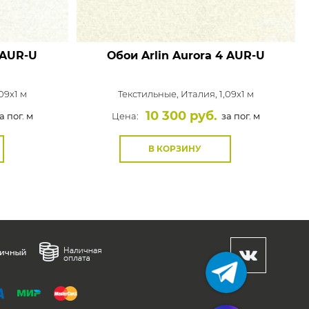
 AUR-U
Обои Arlin Aurora
4 AUR-U
09x1 м
Текстильные,
Италия, 1,09x1 м
10 300 руб.
а пог. м
Цена:
за пог. м
В КОРЗИНУ