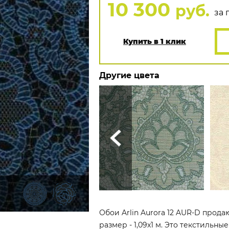
10 300
руб.
за п
Купить в 1 клик
Другие цвета
Обои Arlin Aurora 12 AUR-D прода
размер - 1,09x1 м. Это текстильны