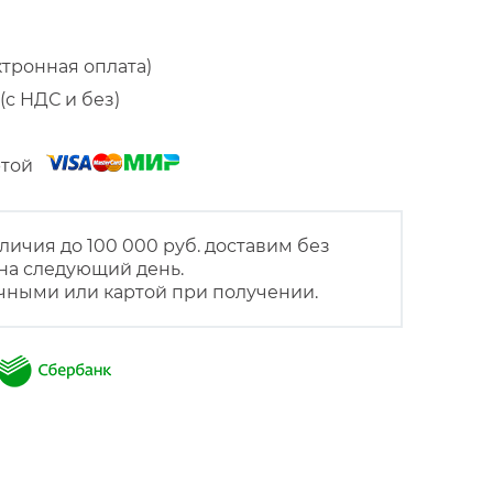
ктронная оплата)
(с НДС и без)
артой
личия до 100 000 руб. доставим без
на следующий день.
чными или картой при получении.