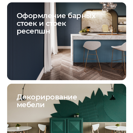
Оформление барных
стоек и стоек
ресепшн
Декорирование
мебели