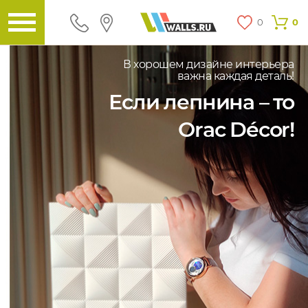
0
0
В хорошем дизайне интерьера
важна каждая деталь!
Если лепнина – то
Orac Décor!