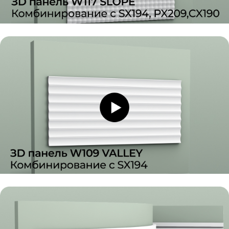
возобновляемая электроэнергия.
16% - работа солнечных батарей, 84% -
«зелёное» электричество
- помощь людям без доступа к жизненно
важным ресурсам
- помощь детским домам
Цели на будущее:
№1: Стать углеродно-отрицательным
бизнесом к 2050 году
№2: Создать производство замкнутого
цикла